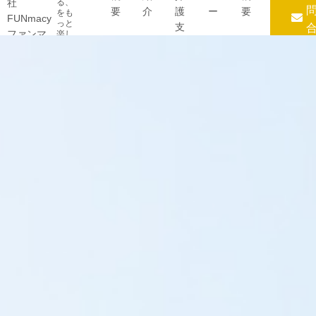
る、
要
介
護
ー
要
をも
っと
支
楽し
援
く
事
業
所